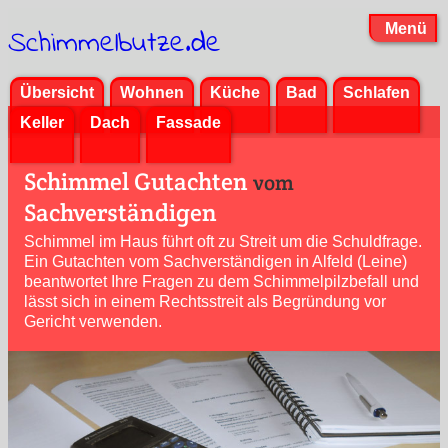
Menü
Schimmelbutze.de
Übersicht
Wohnen
Küche
Bad
Schlafen
Keller
Dach
Fassade
Schimmel Gutachten
vom
Sachverständigen
Schimmel im Haus führt oft zu Streit um die Schuldfrage.
Ein Gutachten vom Sachver­ständigen in Alfeld (Leine)
beantwortet Ihre Fragen zu dem Schimmel­pilz­befall und
lässt sich in einem Rechts­streit als Begründung vor
Gericht verwenden.