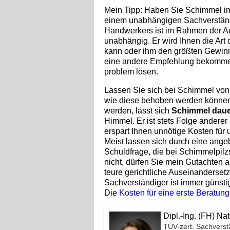
Mein Tipp: Haben Sie Schimmel im
einem unabhängigen Sachverständi
Handwerkers ist im Rahmen der Auf
unabhängig. Er wird Ihnen die Art
kann oder ihm den größten Gewin
eine andere Empfehlung bekommen;
problem lösen.
Lassen Sie sich bei Schimmel vo
wie diese behoben werden könne
werden, lässt sich
Schimmel daue
Himmel. Er ist stets Folge andere
erspart Ihnen unnötige Kosten fü
Meist lassen sich durch eine ange
Schuldfrage, die bei Schimmelpilz
nicht, dürfen Sie mein Gutachten 
teure gerichtliche Auseinandersetz
Sachverständiger ist immer günsti
Die
Kosten für eine erste Beratung
Dipl.-Ing. (FH) 
TÜV-zert. Sachverst