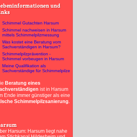
ebeninformationen und
inks
Schimmel Gutachten Harsum
Schimmel nachweisen in Harsum
mittels Schimmelpilzmessung
Was kostet eine Beratung vom
Sachverständigen in Harsum?
Schimmelpilzprävention -
Schimmel vorbeugen in Harsum
Meine Qualifikation als
Sachverständige für Schimmelpilze
ie
Beratung eines
achverständigen
ist in Harsum
m Ende immer günstiger als eine
alsche Schimmelpilzsanierung
.
arsum
ber Harsum: Harsum liegt nahe
em Stichkanal Hildesheim und