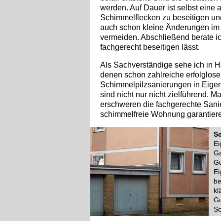
werden. Auf Dauer ist selbst eine
Schimmelflecken zu beseitigen u
auch schon kleine Änderungen im
vermeiden. Abschließend berate i
fachgerecht beseitigen lässt.
Als Sachverständige sehe ich in 
denen schon zahlreiche erfolglo
Schimmelpilzsanierungen in Eigenr
sind nicht nur nicht zielführend. 
erschweren die fachgerechte San
schimmelfreie Wohnung garantieren
Sc
Ei
Ga
Gu
Ei
be
kl
Gu
Sc