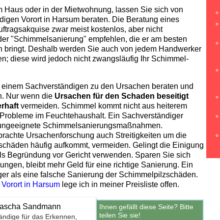
 Haus oder in der Mietwohnung, lassen Sie sich von
gen Vorort in Harsum beraten. Die Beratung eines
tragsakquise zwar meist kostenlos, aber nicht
 der "Schimmelsanierung" empfehlen, die er am besten
n bringt. Deshalb werden Sie auch von jedem Handwerker
 diese wird jedoch nicht zwangsläufig Ihr Schimmel­
n einem Sachverständigen zu den Ursachen beraten und
n. Nur wenn die
Ursachen für den Schaden beseitigt
rhaft
vermeiden. Schimmel kommt nicht aus heiterem
r Probleme im Feuchtehaushalt. Ein Sachverständiger
r ungeeignete Schimmel­sanierungs­maßnahmen.
brachte Ursachenforschung auch Streitigkeiten um die
­schäden häufig aufkommt, vermeiden. Gelingt die Einigung
als Begründung vor Gericht verwenden. Sparen Sie sich
ungen, bleibt mehr Geld für eine richtige Sanierung. Ein
ger als eine falsche Sanierung der Schimmelpilz­schäden.
 Vorort in Harsum
lege ich in meiner Preisliste offen.
Natascha Sandmann
Ihnen gefällt diese Seite? Bitte
teilen Sie sie!
ändige für das Erkennen,