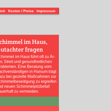
ich
Kosten / Preise
Impressum
chimmel im Haus,
utachter fragen
chimmel im Haus führt oft zu Är­
r, Streit und gesund­heit­lichen
roblemen. Eine Be­ratung vom
ach­verständigen in Harsum trägt
azu bei gezielte Maß­nah­men zur
chimmel­beseitigung zu er­greifen
nd neuen Schimmel­pilz­befall
auerhaft zu vermeiden.