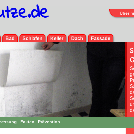
utze.de
Über m
Menü
Bad
Schlafen
Keller
Dach
Fassade
S
G
S
ge
P
S
d
S
u
d
messung
Fakten
Prävention