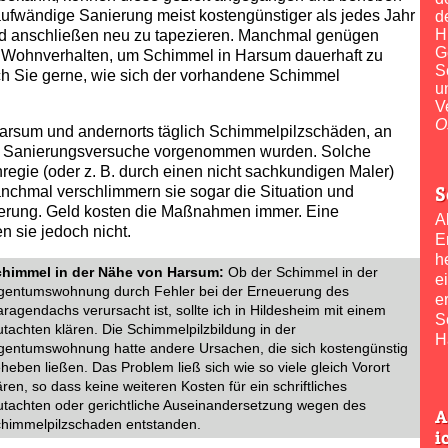
 aufwändige Sanierung meist kostengünstiger als jedes Jahr
d
H
nd anschließen neu zu tapezieren. Manchmal genügen
G
 Wohnverhalten, um Schimmel in Harsum dauerhaft zu
S
ch Sie gerne, wie sich der vorhandene Schimmel
u
V
O
Harsum und andernorts täglich Schimmelpilzschäden, an
se Sanierungsversuche vorgenommen wurden. Solche
egie (oder z. B. durch einen nicht sachkundigen Maler)
S
Manchmal verschlimmern sie sogar die Situation und
ierung. Geld kosten die Maßnahmen immer. Eine
A
 sie jedoch nicht.
E
h
himmel in der Nähe von Harsum:
Ob der Schimmel in der
e
gentumswohnung durch Fehler bei der Erneuerung des
e
ragendachs verursacht ist, sollte ich in Hildesheim mit einem
S
tachten klären. Die Schimmelpilzbildung in der
H
gentumswohnung hatte andere Ursachen, die sich kostengünstig
heben ließen. Das Problem ließ sich wie so viele gleich Vorort
ären, so dass keine weiteren Kosten für ein schriftliches
tachten oder gerichtliche Auseinandersetzung wegen des
A
himmelpilzschaden entstanden.
i