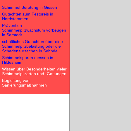
Schimmel Beratung in Giesen
Gutachten zum Festpreis in
Nordstemmen
Prävention -
Schimmelpilzwachstum vorbeugen
in Sarstedt
schriftliches Gutachten über eine
Schimmelpilzbelastung oder die
Schadensursachen in Sehnde
Schimmelsporen messen in
Hildesheim
Wissen über Besonderheiten vieler
Schimmelpilzarten und -Gattungen
Begleitung von
Sanierungsmaßnahmen