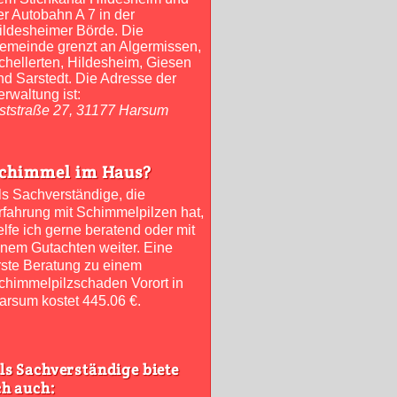
er Autobahn A 7 in der
ildesheimer Börde. Die
emeinde grenzt an Algermissen,
chellerten, Hildesheim, Giesen
nd Sarstedt. Die Adresse der
erwaltung ist:
ststraße 27, 31177 Harsum
chimmel im Haus?
ls Sachverständige, die
rfahrung mit Schimmelpilzen hat,
elfe ich gerne beratend oder mit
inem Gutachten weiter. Eine
rste Beratung zu einem
chimmelpilzschaden Vorort in
arsum kostet 445.06 €.
ls Sachverständige biete
ch auch: