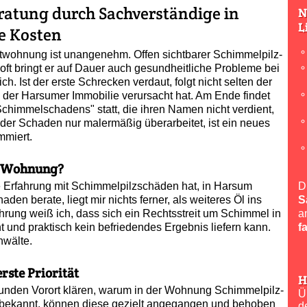
atung durch Sachverständige in
N
L
e Kosten
twohnung ist unangenehm. Offen sichtbarer Schimmelpilz­
, oft bringt er auf Dauer auch gesundheitliche Probleme bei
. Ist der erste Schrecken verdaut, folgt nicht selten der
n der Harsumer Immobilie verursacht hat. Am Ende findet
chimmelschadens" statt, die ihren Namen nicht verdient,
d der Schaden nur malermäßig überarbeitet, ist ein neues
miert.
r Wohnung?
e Erfahrung mit Schimmelpilzschäden hat, in Harsum
D
n berate, liegt mir nichts ferner, als weiteres Öl ins
S
hrung weiß ich, dass sich ein Rechtsstreit um Schimmel in
a
 und praktisch kein befriedendes Ergebnis liefern kann.
f
nwälte.
rste Priorität
H
unden Vorort klären, warum in der Wohnung Schimmel­pilz­
Ü
en bekannt, können diese gezielt angegangen und behoben
d