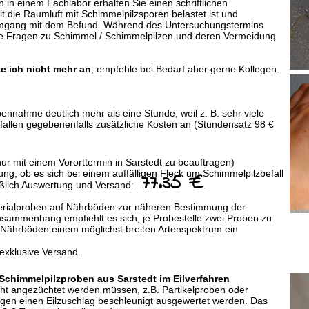
in einem Fachlabor erhalten Sie einen schriftlichen
t die Raumluft mit Schimmelpilzsporen belastet ist und
mgang mit dem Befund. Während des Untersuchungstermins
hre Fragen zu Schimmel / Schimmelpilzen und deren Vermeidung
e ich nicht mehr an
, empfehle bei Bedarf aber gerne Kollegen.
ennahme deutlich mehr als eine Stunde, weil z. B. sehr viele
fallen gegebenenfalls zusätzliche Kosten an (Stundensatz 98 €
nur mit einem Vororttermin in Sarstedt zu beauftragen)
ng, ob es sich bei einem auffälligen Fleck um Schimmelpilzbefall
77.35 €
ießlich Auswertung und Versand:
.
erialproben auf Nährböden zur näheren Bestimmung der
usammenhang empfiehlt es sich, je Probestelle zwei Proben zu
Nährböden einem möglichst breiten Artenspektrum ein
exklusive Versand.
chimmelpilzproben aus Sarstedt im Eilverfahren
cht angezüchtet werden müssen, z.B. Partikelproben oder
gen einen Eilzuschlag beschleunigt ausgewertet werden. Das