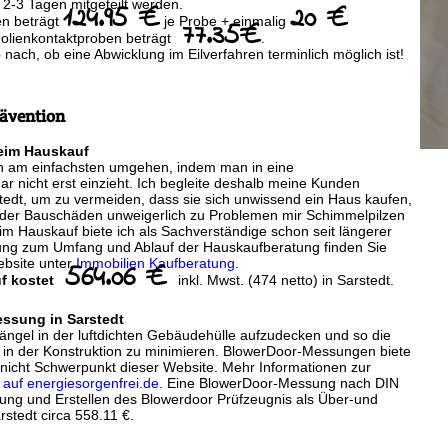
2-3 Tagen mitgeteilt werden.
124.95 €
20 €
en beträgt
je Probe + einmalig
77.35€
Folienkontaktproben beträgt
.
b nach, ob eine Abwicklung im Eilverfahren terminlich möglich ist!
ävention
eim Hauskauf
ch am einfachsten umgehen, indem man in eine
r nicht erst einzieht. Ich begleite deshalb meine Kunden
tedt, um zu vermeiden, dass sie sich unwissend ein Haus kaufen,
er Bauschäden unweigerlich zu Problemen mir Schimmelpilzen
 Hauskauf biete ich als Sachverständige schon seit längerer
ung zum Umfang und Ablauf der Hauskaufberatung finden Sie
ebsite unter
Immobilien Kaufberatung
.
564.06 €
f kostet
inkl. Mwst. (474 netto) in Sarstedt.
essung in Sarstedt
ängel in der luftdichten Gebäudehülle aufzudecken und so die
 in der Konstruktion zu minimieren. BlowerDoor-Messungen biete
h nicht Schwerpunkt dieser Website. Mehr Informationen zur
auf energiesorgenfrei.de
. Eine BlowerDoor-Messung nach DIN
tung und Erstellen des Blowerdoor Prüfzeugnis als Über-und
stedt circa 558.11 €.