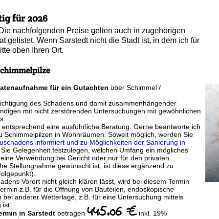
tig für 2026
dt. Die nachfolgenden Preise gelten auch in zugehörigen
t gelistet. Wenn Sarstedt nicht die Stadt ist, in dem ich für
itte oben Ihren Ort.
chimmelpilze
Datenaufnahme für ein Gutachten
über Schimmel /
esichtigung des Schadens und damit zusammenhängender
ändigen mit nicht zerstörenden Untersuchungen mit gewöhnlichen
s.
f entsprechend eine ausführliche Beratung. Gerne beantworte ich
u Schimmelpilzen in Wohnräumen. Soweit möglich, werden Sie
schadens informiert und zu Möglichkeiten der Sanierung in
Sie Gelegenheit festzulegen, welchen Umfang ein mögliches
eine Verwendung bei Gericht oder nur für den privaten
iche Stellungnahme gewünscht ist, ist diese ergänzend zu
Folgepunkt).
dens Vorort nicht gleich klären lässt, wird bei diesem Termin
r Termin z.B. für die Öffnung von Bauteilen, endoskopische
bei anderer Wetterlage, z.B. für eine Untersuchung mittels
ist.
445.06 €
ermin in Sarstedt
betragen
inkl. 19%