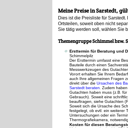
Meine Preise in Sarstedt, gül
Dies ist die Preisliste für Sarste
Ortsteilen, soweit oben nicht separa
Sie tätig werden soll, wählen Sie b
Themengruppe Schimmel bzw. S
Ersttermin für Beratung und 
Schimmelpilz
Der Ersttermin umfasst eine B
Bauteile durch einen Sachverst
Messwerkzeugen des Gutachter
Vorort erhalten Sie Ihrem Bedar
auch Ihre allgemeinen Fragen z
direkt über die
Ursachen des Bau
Sarstedt beraten
. Zudem haben 
Gutachten haben muss (z.B. für 
Gebrauch). Soweit eine schriftl
beauftragen, siehe Gutachten (
Soweit sich die Ursache des Scha
festgelegt, ob evtl. ein weitere
Untersuchungen oder ein Termin 
Thermografiekamera, notwendig 
Kosten für diesen Beratungst