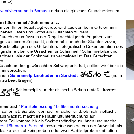
 netto).
ventivberatung in Sarstedt
gelten die gleichen Gutachterkosten.
mit Schimmel / Schimmelpilz:
en von Ihnen beauftragt wurde, wird aus den beim Ortstermin in
hobenen Daten und Fotos ein Gutachten zu dem
as Gutachten umfasst in der Regel nachfolgende Angaben zum
ge zu diesem Zeitpunkt, sofern nötig auch der Stunden zuvor,
eststellungen des Gutachters, fotografische Dokumentation des
ungnahme über die Ursachen für Schimmel / Schimmelpilze und
chters, wie der Schimmel zu vermeiden ist. Das Gutachten
en.
Gutachten den gewünschten Schwerpunkt hat, sollten wir über die
min sprechen.
345.10 €
einem
Schimmelpilzschaden in Sarstedt
:
(nur in
n zu beauftragen)
himmel / Schimmelpilze mehr als sechs Seiten umfaßt,
kostet
.55 €
.
immeltest
/
Partikelmessung
/
Luftkeimuntersuchung
ehen ist, Sie aber dennoch unsicher sind, ob nicht vielleicht
aus wächst, macht eine Raumluftuntersuchung auf
esem Fall komme ich als Sachverständige zu Ihnen und mache
ren Räumen in Sarstedt
sowie eine weitere von der Außenluft als
 bis zu vier Luftkeimproben oder zwei Partikelproben enthalten.