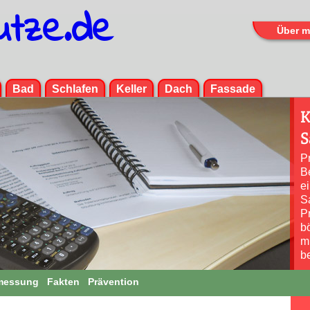
utze.de
Über m
Menü
Bad
Schlafen
Keller
Dach
Fassade
K
S
P
B
e
Sa
Pr
b
m
b
messung
Fakten
Prävention