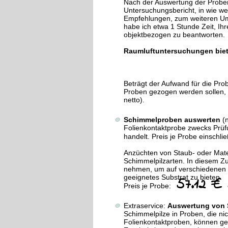
Nach der Auswertung der Proben 
Untersuchungsbericht, in wie wei
Empfehlungen, zum weiteren U
habe ich etwa 1 Stunde Zeit, I
objektbezogen zu beantworten.
Raumluftuntersuchungen biet
Beträgt der Aufwand für die Prob
Proben gezogen werden sollen, 
netto).
Schimmelproben auswerten
(
Folienkontaktprobe zwecks Prüfu
handelt. Preis je Probe einschl
Anzüchten von Staub- oder Mat
Schimmelpilzarten. In diesem Z
nehmen, um auf verschiedenen 
geeignetes Substrat zu bieten.
57.12 €
Preis je Probe:
Extraservice:
Auswertung von S
Schimmelpilze in Proben, die ni
Folienkontaktproben, können ge