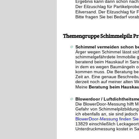
Ergebnis kann dann schon nach 
Der Eilzuschlag für Partikelprob
Eilversand. Der Eilzuschlag für 
Bitte fragen Sie bei Bedarf vora
Themengruppe Schimmelpilz Pr
Schimmel vermeiden schon b
Ärger wegen Schimmel lässt si
schimmelgefährdete Immobilie ga
beratend beim Hauskauf in Sars
in dem es wegen Baumängeln od
kommen muss. Die Beratung beim
Zeit an. Eine genaue Beschreib
derzeit noch auf meiner alten W
Meine
Beratung beim Hauskau
Blowerdoor / Luftdichtheitsm
Die BlowerDoor-Messung hilft M
Gefahr von Schimmelpilzbildung
ich ebenfalls an, sie sind jedoc
BlowerDoor-Messung finden Sie 
13829 einschließlich Leckageor
Unterdruckmessung kostet in Sar