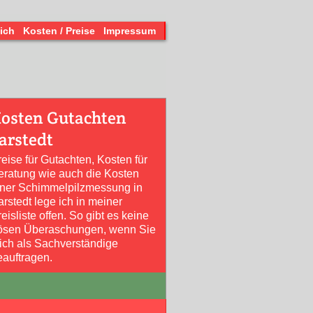
ich
Kosten / Preise
Impressum
osten Gutachten
arstedt
reise für Gutachten, Kosten für
eratung wie auch die Kosten
iner Schimmelpilzmessung in
rstedt lege ich in meiner
eisliste offen. So gibt es keine
ösen Überaschungen, wenn Sie
ich als Sachverständige
eauftragen.