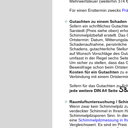
Mehrwertsteuer (weiterhin 374 €
Für einen Ersttermin zwecks
Prä
Gutachten zu einem Schaden 
Sofern ein schriftliches Gutacht
Sarstedt (Preis siehe oben) er
Schimmelpilzbefall erstellt. D
Ortstermin: Datum, Witterungsla
Schadenaufnahme, persönliche F
Schadens, gutachterliche Stell
auf Wunsch Vorschläge des Guta
umfasst in der Regel sechs Seit
Um sicher zu stellen, dass das 
Beweisfrage schon beim Ortster
Kosten für ein Gutachten
zu 
Verbindung mit einem Ortstermi
Sofern für das Gutachten zu Sc
53
jede weitere DIN A4 Seite
Raumluftuntersuchung / Sch
Wenn zwar kein Schimmelpilz zu s
verdeckter Schimmel in Ihrem H
Schimmelpilzsporen Sinn. In di
eine
Schimmelpilzmessung in Ih
Vergleichswert. Es sind im Preis