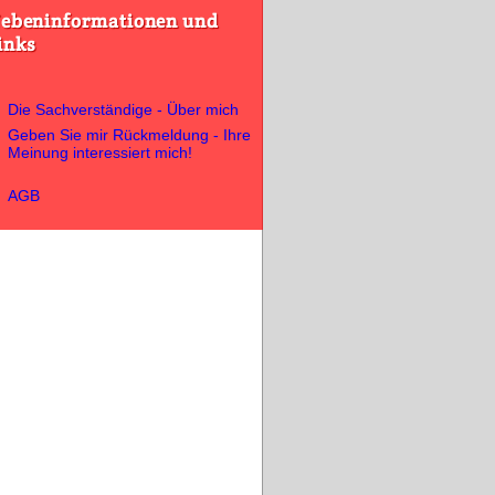
ebeninformationen und
inks
Die Sachverständige - Über mich
Geben Sie mir Rückmeldung - Ihre
Meinung interessiert mich!
AGB