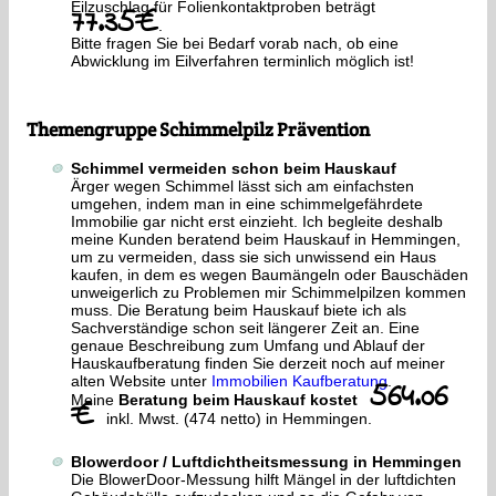
Eilzuschlag für Folienkontaktproben beträgt
77.35€
.
Bitte fragen Sie bei Bedarf vorab nach, ob eine
Abwicklung im Eilverfahren terminlich möglich ist!
Themengruppe Schimmelpilz Prävention
Schimmel vermeiden schon beim Hauskauf
Ärger wegen Schimmel lässt sich am einfachsten
umgehen, indem man in eine schimmelgefährdete
Immobilie gar nicht erst einzieht. Ich begleite deshalb
meine Kunden beratend beim Hauskauf in Hemmingen,
um zu vermeiden, dass sie sich unwissend ein Haus
kaufen, in dem es wegen Baumängeln oder Bauschäden
unweigerlich zu Problemen mir Schimmelpilzen kommen
muss. Die Beratung beim Hauskauf biete ich als
Sachverständige schon seit längerer Zeit an. Eine
genaue Beschreibung zum Umfang und Ablauf der
Hauskaufberatung finden Sie derzeit noch auf meiner
alten Website unter
Immobilien Kaufberatung
.
564.06
Meine
Beratung beim Hauskauf kostet
€
inkl. Mwst. (474 netto) in Hemmingen.
Blowerdoor / Luftdichtheitsmessung in Hemmingen
Die BlowerDoor-Messung hilft Mängel in der luftdichten