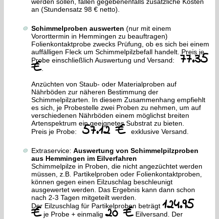
werden sollen, fallen gegebenenfalls zusätzliche Kosten
an (Stundensatz 98 € netto).
Schimmelproben auswerten
(nur mit einem
Vororttermin in Hemmingen zu beauftragen)
Folienkontaktprobe zwecks Prüfung, ob es sich bei einem
auffälligen Fleck um Schimmelpilzbefall handelt. Preis je
77.35
Probe einschließlich Auswertung und Versand:
€
.
Anzüchten von Staub- oder Materialproben auf
Nährböden zur näheren Bestimmung der
Schimmelpilzarten. In diesem Zusammenhang empfiehlt
es sich, je Probestelle zwei Proben zu nehmen, um auf
verschiedenen Nährböden einem möglichst breiten
Artenspektrum ein geeignetes Substrat zu bieten.
57.12 €
Preis je Probe:
exklusive Versand.
Extraservice:
Auswertung von Schimmelpilzproben
aus Hemmingen im Eilverfahren
Schimmelpilze in Proben, die nicht angezüchtet werden
müssen, z.B. Partikelproben oder Folienkontaktproben,
können gegen einen Eilzuschlag beschleunigt
ausgewertet werden. Das Ergebnis kann dann schon
nach 2-3 Tagen mitgeteilt werden.
124.95
Der Eilzuschlag für Partikelproben beträgt
€
20 €
je Probe + einmalig
Eilversand. Der