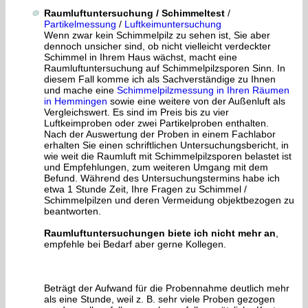
Raumluftuntersuchung / Schimmeltest
/
Partikelmessung
/
Luftkeimuntersuchung
Wenn zwar kein Schimmelpilz zu sehen ist, Sie aber
dennoch unsicher sind, ob nicht vielleicht verdeckter
Schimmel in Ihrem Haus wächst, macht eine
Raumluftuntersuchung auf Schimmelpilzsporen Sinn. In
diesem Fall komme ich als Sachverständige zu Ihnen
und mache eine
Schimmelpilzmessung in Ihren Räumen
in Hemmingen
sowie eine weitere von der Außenluft als
Vergleichswert. Es sind im Preis bis zu vier
Luftkeimproben oder zwei Partikelproben enthalten.
Nach der Auswertung der Proben in einem Fachlabor
erhalten Sie einen schriftlichen Untersuchungsbericht, in
wie weit die Raumluft mit Schimmelpilzsporen belastet ist
und Empfehlungen, zum weiteren Umgang mit dem
Befund. Während des Untersuchungstermins habe ich
etwa 1 Stunde Zeit, Ihre Fragen zu Schimmel /
Schimmelpilzen und deren Vermeidung objektbezogen zu
beantworten.
Raumluftuntersuchungen biete ich nicht mehr an
,
empfehle bei Bedarf aber gerne Kollegen.
Beträgt der Aufwand für die Probennahme deutlich mehr
als eine Stunde, weil z. B. sehr viele Proben gezogen