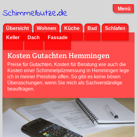
Menü
Schimmelbutze.de
Übersicht
Wohnen
Küche
Bad
Schlafen
Keller
Dach
Fassade
Kosten Gutachten Hemmingen
Preise für Gutachten, Kosten für Beratung wie auch die
Kosten einer Schimmelpilzmessung in Hemmingen lege
ich in meiner Preisliste offen. So gibt es keine bösen
Überaschungen, wenn Sie mich als Sachverständige
beauftragen.