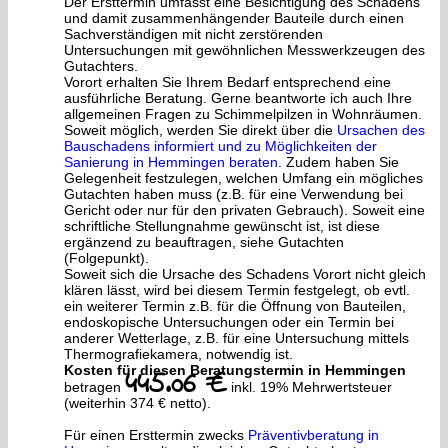
Der Ersttermin umfasst eine Besichtigung des Schadens
und damit zusammenhängender Bauteile durch einen
Sachverständigen mit nicht zerstörenden
Untersuchungen mit gewöhnlichen Messwerkzeugen des
Gutachters.
Vorort erhalten Sie Ihrem Bedarf entsprechend eine
ausführliche Beratung. Gerne beantworte ich auch Ihre
allgemeinen Fragen zu Schimmelpilzen in Wohnräumen.
Soweit möglich, werden Sie direkt über die
Ursachen des
Bauschadens informiert und zu Möglichkeiten der
Sanierung in Hemmingen beraten
. Zudem haben Sie
Gelegenheit festzulegen, welchen Umfang ein mögliches
Gutachten haben muss (z.B. für eine Verwendung bei
Gericht oder nur für den privaten Gebrauch). Soweit eine
schriftliche Stellungnahme gewünscht ist, ist diese
ergänzend zu beauftragen, siehe Gutachten
(Folgepunkt).
Soweit sich die Ursache des Schadens Vorort nicht gleich
klären lässt, wird bei diesem Termin festgelegt, ob evtl.
ein weiterer Termin z.B. für die Öffnung von Bauteilen,
endoskopische Untersuchungen oder ein Termin bei
anderer Wetterlage, z.B. für eine Untersuchung mittels
Thermografiekamera, notwendig ist.
Kosten für diesen Beratungstermin in Hemmingen
445.06 €
betragen
inkl. 19% Mehrwertsteuer
(weiterhin 374 € netto).
Für einen Ersttermin zwecks
Präventivberatung in