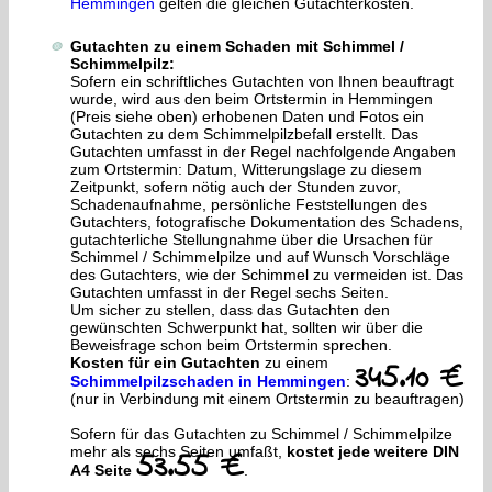
Hemmingen
gelten die gleichen Gutachterkosten.
Gutachten zu einem Schaden mit Schimmel /
Schimmelpilz:
Sofern ein schriftliches Gutachten von Ihnen beauftragt
wurde, wird aus den beim Ortstermin in Hemmingen
(Preis siehe oben) erhobenen Daten und Fotos ein
Gutachten zu dem Schimmelpilzbefall erstellt. Das
Gutachten umfasst in der Regel nachfolgende Angaben
zum Ortstermin: Datum, Witterungslage zu diesem
Zeitpunkt, sofern nötig auch der Stunden zuvor,
Schadenaufnahme, persönliche Feststellungen des
Gutachters, fotografische Dokumentation des Schadens,
gutachterliche Stellungnahme über die Ursachen für
Schimmel / Schimmelpilze und auf Wunsch Vorschläge
des Gutachters, wie der Schimmel zu vermeiden ist. Das
Gutachten umfasst in der Regel sechs Seiten.
Um sicher zu stellen, dass das Gutachten den
gewünschten Schwerpunkt hat, sollten wir über die
Beweisfrage schon beim Ortstermin sprechen.
Kosten für ein Gutachten
zu einem
345.10 €
Schimmelpilzschaden in Hemmingen
:
(nur in Verbindung mit einem Ortstermin zu beauftragen)
Sofern für das Gutachten zu Schimmel / Schimmelpilze
mehr als sechs Seiten umfaßt,
kostet jede weitere DIN
53.55 €
A4 Seite
.