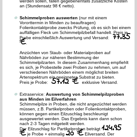
werden sollen, fallen gegebenenfalls zusätzliche Kosten
an (Stundensatz 98 € netto).
Schimmelproben auswerten
(nur mit einem
Vororttermin in Minden zu beauftragen)
Folienkontaktprobe zwecks Prüfung, ob es sich bei einem
auffälligen Fleck um Schimmelpilzbefall handelt. Preis je
77.35
Probe einschließlich Auswertung und Versand:
€
.
Anzüchten von Staub- oder Materialproben auf
Nährböden zur näheren Bestimmung der
Schimmelpilzarten. In diesem Zusammenhang empfiehlt
es sich, je Probestelle zwei Proben zu nehmen, um auf
verschiedenen Nährböden einem möglichst breiten
Artenspektrum ein geeignetes Substrat zu bieten.
57.12 €
Preis je Probe:
exklusive Versand.
Extraservice:
Auswertung von Schimmelpilzproben
aus Minden im Eilverfahren
Schimmelpilze in Proben, die nicht angezüchtet werden
müssen, z.B. Partikelproben oder Folienkontaktproben,
können gegen einen Eilzuschlag beschleunigt
ausgewertet werden. Das Ergebnis kann dann schon
nach 2-3 Tagen mitgeteilt werden.
124.95
Der Eilzuschlag für Partikelproben beträgt
€
20 €
je Probe + einmalig
Eilversand. Der