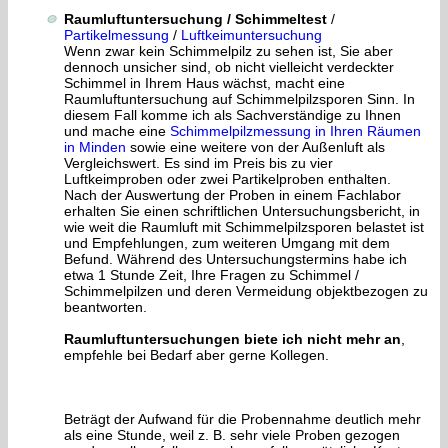
Raumluftuntersuchung / Schimmeltest
/
Partikelmessung
/
Luftkeimuntersuchung
Wenn zwar kein Schimmelpilz zu sehen ist, Sie aber
dennoch unsicher sind, ob nicht vielleicht verdeckter
Schimmel in Ihrem Haus wächst, macht eine
Raumluftuntersuchung auf Schimmelpilzsporen Sinn. In
diesem Fall komme ich als Sachverständige zu Ihnen
und mache eine
Schimmelpilzmessung in Ihren Räumen
in Minden
sowie eine weitere von der Außenluft als
Vergleichswert. Es sind im Preis bis zu vier
Luftkeimproben oder zwei Partikelproben enthalten.
Nach der Auswertung der Proben in einem Fachlabor
erhalten Sie einen schriftlichen Untersuchungsbericht, in
wie weit die Raumluft mit Schimmelpilzsporen belastet ist
und Empfehlungen, zum weiteren Umgang mit dem
Befund. Während des Untersuchungstermins habe ich
etwa 1 Stunde Zeit, Ihre Fragen zu Schimmel /
Schimmelpilzen und deren Vermeidung objektbezogen zu
beantworten.
Raumluftuntersuchungen biete ich nicht mehr an
,
empfehle bei Bedarf aber gerne Kollegen.
Beträgt der Aufwand für die Probennahme deutlich mehr
als eine Stunde, weil z. B. sehr viele Proben gezogen