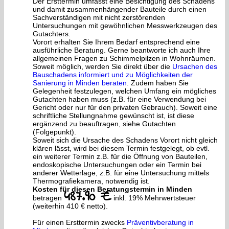
Der Ersttermin umfasst eine Besichtigung des Schadens
und damit zusammenhängender Bauteile durch einen
Sachverständigen mit nicht zerstörenden
Untersuchungen mit gewöhnlichen Messwerkzeugen des
Gutachters.
Vorort erhalten Sie Ihrem Bedarf entsprechend eine
ausführliche Beratung. Gerne beantworte ich auch Ihre
allgemeinen Fragen zu Schimmelpilzen in Wohnräumen.
Soweit möglich, werden Sie direkt über die
Ursachen des
Bauschadens informiert und zu Möglichkeiten der
Sanierung in Minden beraten
. Zudem haben Sie
Gelegenheit festzulegen, welchen Umfang ein mögliches
Gutachten haben muss (z.B. für eine Verwendung bei
Gericht oder nur für den privaten Gebrauch). Soweit eine
schriftliche Stellungnahme gewünscht ist, ist diese
ergänzend zu beauftragen, siehe Gutachten
(Folgepunkt).
Soweit sich die Ursache des Schadens Vorort nicht gleich
klären lässt, wird bei diesem Termin festgelegt, ob evtl.
ein weiterer Termin z.B. für die Öffnung von Bauteilen,
endoskopische Untersuchungen oder ein Termin bei
anderer Wetterlage, z.B. für eine Untersuchung mittels
Thermografiekamera, notwendig ist.
Kosten für diesen Beratungstermin in Minden
487.90 €
betragen
inkl. 19% Mehrwertsteuer
(weiterhin 410 € netto).
Für einen Ersttermin zwecks
Präventivberatung in