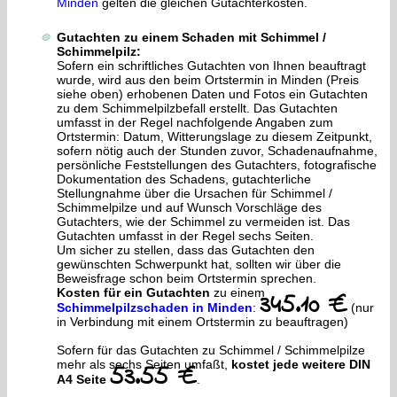
Minden
gelten die gleichen Gutachterkosten.
Gutachten zu einem Schaden mit Schimmel /
Schimmelpilz:
Sofern ein schriftliches Gutachten von Ihnen beauftragt
wurde, wird aus den beim Ortstermin in Minden (Preis
siehe oben) erhobenen Daten und Fotos ein Gutachten
zu dem Schimmelpilzbefall erstellt. Das Gutachten
umfasst in der Regel nachfolgende Angaben zum
Ortstermin: Datum, Witterungslage zu diesem Zeitpunkt,
sofern nötig auch der Stunden zuvor, Schadenaufnahme,
persönliche Feststellungen des Gutachters, fotografische
Dokumentation des Schadens, gutachterliche
Stellungnahme über die Ursachen für Schimmel /
Schimmelpilze und auf Wunsch Vorschläge des
Gutachters, wie der Schimmel zu vermeiden ist. Das
Gutachten umfasst in der Regel sechs Seiten.
Um sicher zu stellen, dass das Gutachten den
gewünschten Schwerpunkt hat, sollten wir über die
Beweisfrage schon beim Ortstermin sprechen.
Kosten für ein Gutachten
zu einem
345.10 €
Schimmelpilzschaden in Minden
:
(nur
in Verbindung mit einem Ortstermin zu beauftragen)
Sofern für das Gutachten zu Schimmel / Schimmelpilze
mehr als sechs Seiten umfaßt,
kostet jede weitere DIN
53.55 €
A4 Seite
.