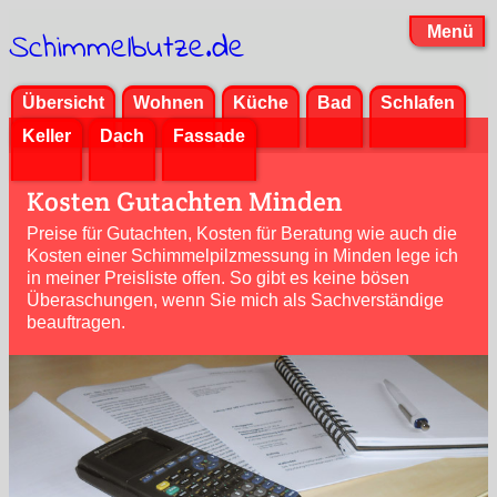
Menü
Schimmelbutze.de
Übersicht
Wohnen
Küche
Bad
Schlafen
Keller
Dach
Fassade
Kosten Gutachten Minden
Preise für Gutachten, Kosten für Beratung wie auch die
Kosten einer Schimmelpilzmessung in Minden lege ich
in meiner Preisliste offen. So gibt es keine bösen
Überaschungen, wenn Sie mich als Sachverständige
beauftragen.