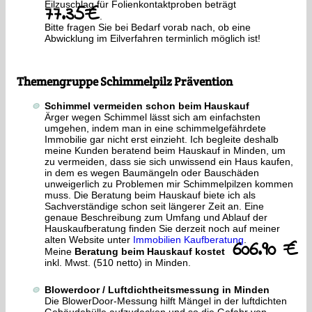
Eilzuschlag für Folienkontaktproben beträgt
77.35€
.
Bitte fragen Sie bei Bedarf vorab nach, ob eine
Abwicklung im Eilverfahren terminlich möglich ist!
Themengruppe Schimmelpilz Prävention
Schimmel vermeiden schon beim Hauskauf
Ärger wegen Schimmel lässt sich am einfachsten
umgehen, indem man in eine schimmelgefährdete
Immobilie gar nicht erst einzieht. Ich begleite deshalb
meine Kunden beratend beim Hauskauf in Minden, um
zu vermeiden, dass sie sich unwissend ein Haus kaufen,
in dem es wegen Baumängeln oder Bauschäden
unweigerlich zu Problemen mir Schimmelpilzen kommen
muss. Die Beratung beim Hauskauf biete ich als
Sachverständige schon seit längerer Zeit an. Eine
genaue Beschreibung zum Umfang und Ablauf der
Hauskaufberatung finden Sie derzeit noch auf meiner
alten Website unter
Immobilien Kaufberatung
.
606.90 €
Meine
Beratung beim Hauskauf kostet
inkl. Mwst. (510 netto) in Minden.
Blowerdoor / Luftdichtheitsmessung in Minden
Die BlowerDoor-Messung hilft Mängel in der luftdichten