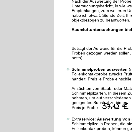
Nach der Auswertung der Proben 
Untersuchungsbericht, in wie wei
Empfehlungen, zum weiteren U
habe ich etwa 1 Stunde Zeit, I
objektbezogen zu beantworten.
Raumluftuntersuchungen biet
Beträgt der Aufwand für die Prob
Proben gezogen werden sollen, 
netto).
Schimmelproben auswerten
(
Folienkontaktprobe zwecks Prüfu
handelt. Preis je Probe einschl
Anzüchten von Staub- oder Mat
Schimmelpilzarten. In diesem Z
nehmen, um auf verschiedenen 
geeignetes Substrat zu bieten.
57.12 €
Preis je Probe:
Extraservice:
Auswertung von S
Schimmelpilze in Proben, die ni
Folienkontaktproben, können ge