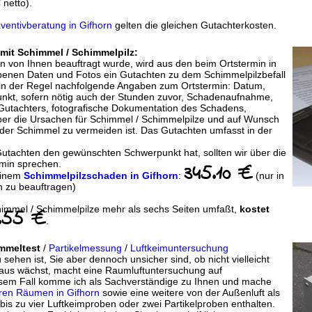
 netto).
ventivberatung in Gifhorn
gelten die gleichen Gutachterkosten.
mit Schimmel / Schimmelpilz:
en von Ihnen beauftragt wurde, wird aus den beim Ortstermin in
obenen Daten und Fotos ein Gutachten zu dem Schimmelpilzbefall
t in der Regel nachfolgende Angaben zum Ortstermin: Datum,
unkt, sofern nötig auch der Stunden zuvor, Schadenaufnahme,
 Gutachters, fotografische Dokumentation des Schadens,
ber die Ursachen für Schimmel / Schimmelpilze und auf Wunsch
 der Schimmel zu vermeiden ist. Das Gutachten umfasst in der
Gutachten den gewünschten Schwerpunkt hat, sollten wir über die
min sprechen.
345.10 €
einem
Schimmelpilzschaden in Gifhorn
:
(nur in
n zu beauftragen)
himmel / Schimmelpilze mehr als sechs Seiten umfaßt,
kostet
.55 €
.
immeltest
/
Partikelmessung
/
Luftkeimuntersuchung
ehen ist, Sie aber dennoch unsicher sind, ob nicht vielleicht
aus wächst, macht eine Raumluftuntersuchung auf
esem Fall komme ich als Sachverständige zu Ihnen und mache
ren Räumen in Gifhorn
sowie eine weitere von der Außenluft als
 bis zu vier Luftkeimproben oder zwei Partikelproben enthalten.