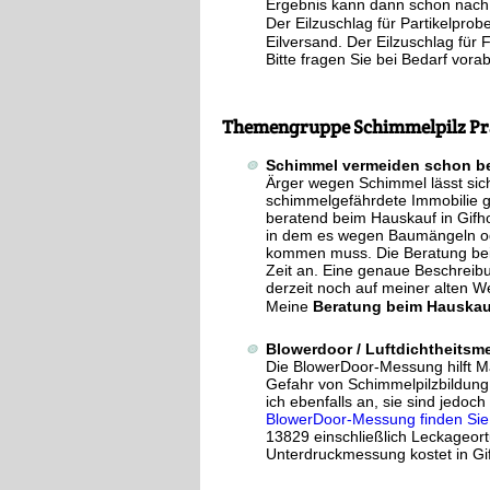
Ergebnis kann dann schon nach 
Der Eilzuschlag für Partikelprob
Eilversand. Der Eilzuschlag für 
Bitte fragen Sie bei Bedarf vora
Themengruppe Schimmelpilz Pr
Schimmel vermeiden schon b
Ärger wegen Schimmel lässt si
schimmelgefährdete Immobilie ga
beratend beim Hauskauf in Gifh
in dem es wegen Baumängeln od
kommen muss. Die Beratung beim
Zeit an. Eine genaue Beschreib
derzeit noch auf meiner alten W
Meine
Beratung beim Hauskau
Blowerdoor / Luftdichtheitsm
Die BlowerDoor-Messung hilft M
Gefahr von Schimmelpilzbildung
ich ebenfalls an, sie sind jedoc
BlowerDoor-Messung finden Sie 
13829 einschließlich Leckageor
Unterdruckmessung kostet in Gif