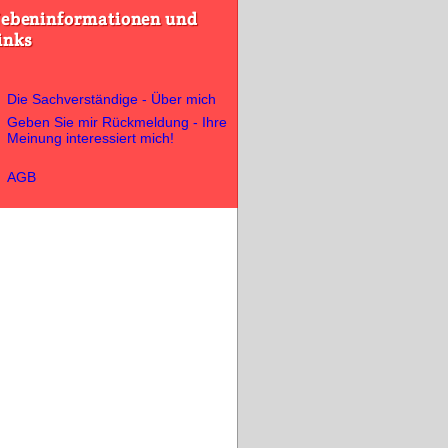
ebeninformationen und
inks
Die Sachverständige - Über mich
Geben Sie mir Rückmeldung - Ihre
Meinung interessiert mich!
AGB