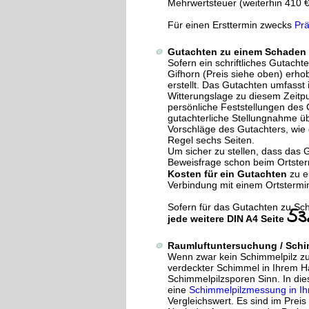
Mehrwertsteuer (weiterhin 410 €
Für einen Ersttermin zwecks
Prä
Gutachten zu einem Schaden 
Sofern ein schriftliches Gutacht
Gifhorn (Preis siehe oben) erh
erstellt. Das Gutachten umfass
Witterungslage zu diesem Zeitp
persönliche Feststellungen des
gutachterliche Stellungnahme ü
Vorschläge des Gutachters, wie
Regel sechs Seiten.
Um sicher zu stellen, dass das 
Beweisfrage schon beim Ortster
Kosten für ein Gutachten
zu 
Verbindung mit einem Ortstermi
Sofern für das Gutachten zu Sc
53
jede weitere DIN A4 Seite
Raumluftuntersuchung / Sch
Wenn zwar kein Schimmelpilz zu s
verdeckter Schimmel in Ihrem H
Schimmelpilzsporen Sinn. In di
eine
Schimmelpilzmessung in Ih
Vergleichswert. Es sind im Preis