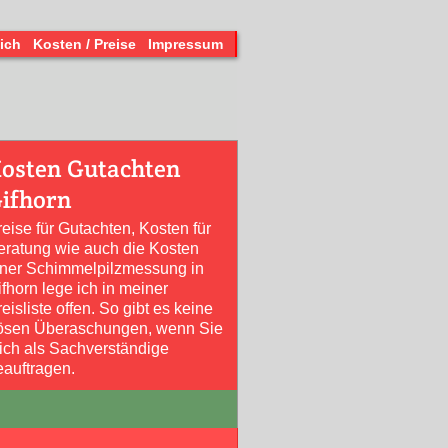
ich
Kosten / Preise
Impressum
osten Gutachten
ifhorn
reise für Gutachten, Kosten für
eratung wie auch die Kosten
iner Schimmelpilzmessung in
fhorn lege ich in meiner
eisliste offen. So gibt es keine
ösen Überaschungen, wenn Sie
ich als Sachverständige
eauftragen.