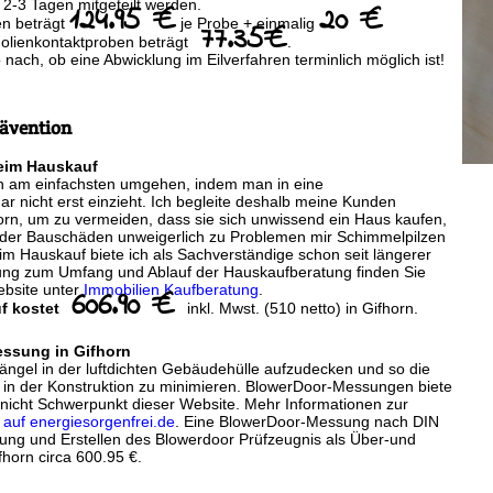
2-3 Tagen mitgeteilt werden.
124.95 €
20 €
en beträgt
je Probe + einmalig
77.35€
Folienkontaktproben beträgt
.
b nach, ob eine Abwicklung im Eilverfahren terminlich möglich ist!
ävention
eim Hauskauf
ch am einfachsten umgehen, indem man in eine
r nicht erst einzieht. Ich begleite deshalb meine Kunden
orn, um zu vermeiden, dass sie sich unwissend ein Haus kaufen,
er Bauschäden unweigerlich zu Problemen mir Schimmelpilzen
 Hauskauf biete ich als Sachverständige schon seit längerer
ung zum Umfang und Ablauf der Hauskaufberatung finden Sie
ebsite unter
Immobilien Kaufberatung
.
606.90 €
f kostet
inkl. Mwst. (510 netto) in Gifhorn.
essung in Gifhorn
ängel in der luftdichten Gebäudehülle aufzudecken und so die
 in der Konstruktion zu minimieren. BlowerDoor-Messungen biete
h nicht Schwerpunkt dieser Website. Mehr Informationen zur
auf energiesorgenfrei.de
. Eine BlowerDoor-Messung nach DIN
tung und Erstellen des Blowerdoor Prüfzeugnis als Über-und
horn circa 600.95 €.