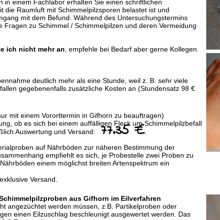
in einem Fachlabor erhalten Sie einen schriftlichen
t die Raumluft mit Schimmelpilzsporen belastet ist und
mgang mit dem Befund. Während des Untersuchungstermins
hre Fragen zu Schimmel / Schimmelpilzen und deren Vermeidung
e ich nicht mehr an
, empfehle bei Bedarf aber gerne Kollegen.
ennahme deutlich mehr als eine Stunde, weil z. B. sehr viele
fallen gegebenenfalls zusätzliche Kosten an (Stundensatz 98 €
nur mit einem Vororttermin in Gifhorn zu beauftragen)
ng, ob es sich bei einem auffälligen Fleck um Schimmelpilzbefall
77.35 €
ießlich Auswertung und Versand:
.
erialproben auf Nährböden zur näheren Bestimmung der
usammenhang empfiehlt es sich, je Probestelle zwei Proben zu
Nährböden einem möglichst breiten Artenspektrum ein
exklusive Versand.
chimmelpilzproben aus Gifhorn im Eilverfahren
cht angezüchtet werden müssen, z.B. Partikelproben oder
gen einen Eilzuschlag beschleunigt ausgewertet werden. Das