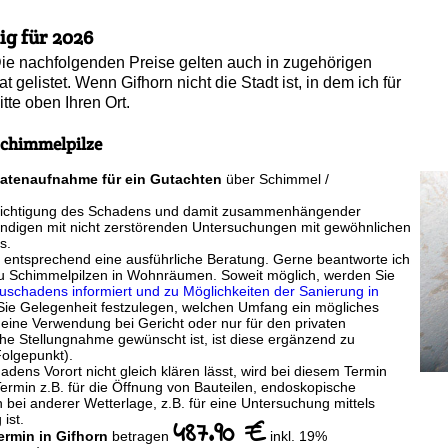
tig für 2026
n. Die nachfolgenden Preise gelten auch in zugehörigen
t gelistet. Wenn Gifhorn nicht die Stadt ist, in dem ich für
itte oben Ihren Ort.
chimmelpilze
Datenaufnahme für ein Gutachten
über Schimmel /
esichtigung des Schadens und damit zusammenhängender
ändigen mit nicht zerstörenden Untersuchungen mit gewöhnlichen
s.
f entsprechend eine ausführliche Beratung. Gerne beantworte ich
u Schimmelpilzen in Wohnräumen. Soweit möglich, werden Sie
schadens informiert und zu Möglichkeiten der Sanierung in
ie Gelegenheit festzulegen, welchen Umfang ein mögliches
eine Verwendung bei Gericht oder nur für den privaten
iche Stellungnahme gewünscht ist, ist diese ergänzend zu
Folgepunkt).
dens Vorort nicht gleich klären lässt, wird bei diesem Termin
r Termin z.B. für die Öffnung von Bauteilen, endoskopische
bei anderer Wetterlage, z.B. für eine Untersuchung mittels
ist.
487.90 €
ermin in Gifhorn
betragen
inkl. 19%