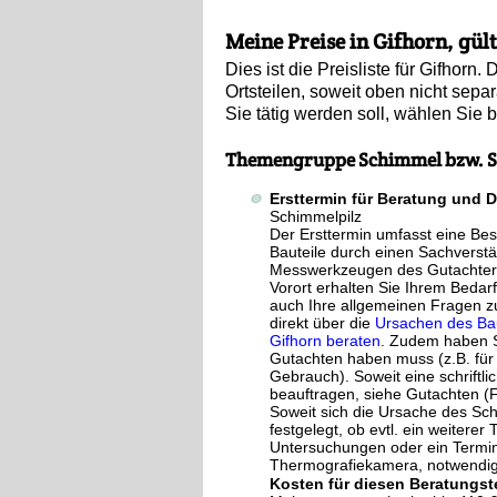
Meine Preise in Gifhorn, gül
Dies ist die Preisliste für Gifhor
Ortsteilen, soweit oben nicht separa
Sie tätig werden soll, wählen Sie b
Themengruppe Schimmel bzw. S
Ersttermin für Beratung und 
Schimmelpilz
Der Ersttermin umfasst eine B
Bauteile durch einen Sachverst
Messwerkzeugen des Gutachter
Vorort erhalten Sie Ihrem Bedar
auch Ihre allgemeinen Fragen z
direkt über die
Ursachen des Bau
Gifhorn beraten
. Zudem haben S
Gutachten haben muss (z.B. für 
Gebrauch). Soweit eine schriftl
beauftragen, siehe Gutachten (
Soweit sich die Ursache des Scha
festgelegt, ob evtl. ein weitere
Untersuchungen oder ein Termin 
Thermografiekamera, notwendig 
Kosten für diesen Beratungst