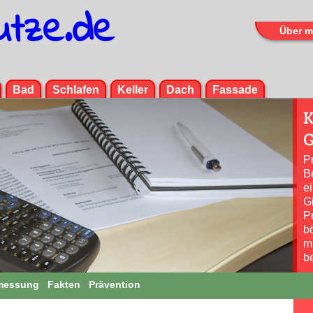
utze.de
Über m
Menü
Bad
Schlafen
Keller
Dach
Fassade
K
G
P
B
e
Gi
Pr
b
m
b
messung
Fakten
Prävention